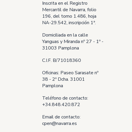
Inscrita en el Registro
Mercantil de Navarra, folio
196, del tomo 1.486, hoja
NA-29.542, inscripción 1ª.
Domiciliada en la calle
Yanguas y Miranda nº 27 - 1º -
31003 Pamplona
C.I.F. B/71018360
Oficinas: Paseo Sarasate nº
38 - 2º Dcha. 31001
Pamplona
Teléfono de contacto:
+34.848.420.872
Email de contacto:
cpen@navarra.es